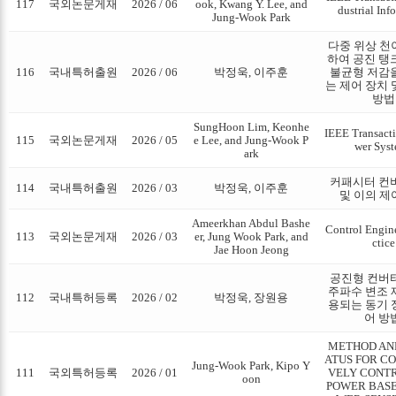
117
국외논문게재
2026 / 06
ook, Kwang Y. Lee, and
dustrial Inf
Jung-Wook Park
다중 위상 천
하여 공진 탱
116
국내특허출원
2026 / 06
박정욱, 이주훈
불균형 저감
는 제어 장치 
방법
SungHoon Lim, Keonhe
IEEE Transact
115
국외논문게재
2026 / 05
e Lee, and Jung-Wook P
wer Sys
ark
커패시터 컨
114
국내특허출원
2026 / 03
박정욱, 이주훈
및 이의 제
Ameerkhan Abdul Bashe
Control Engin
113
국외논문게재
2026 / 03
er, Jung Wook Park, and
ctice
Jae Hoon Jeong
공진형 컨버
주파수 변조 
112
국내특허등록
2026 / 02
박정욱, 장원용
용되는 동기 
어 방
METHOD AN
ATUS FOR C
Jung-Wook Park, Kipo Y
111
국외특허등록
2026 / 01
VELY CONT
oon
POWER BASE