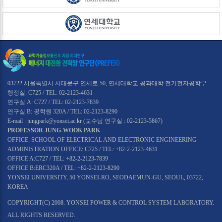
03722 서울특별시 서대문구 연세로 50, 연세대학교 공과대학 전기전자공학부
행정실: C725 / TEL: 02-2123-4631
연구실 A: C727 / TEL: 02-2123-7839
연구실 B: 공학원 320A / TEL: 02-2123-8290
E-mail : jungpark@yonsei.ac.kr (교수님 연구실 : 02-2123-5867)
PROFESSOR JUNG-WOOK PARK
OFFICE: SCHOOL OF ELECTRICAL AND ELECTRONIC ENGINEERING
ADMINISTRATION OFFICE: C725 / TEL: +82-2-2123-4631
OFFICE A:C727 / TEL: +82-2-2123-7839
OFFICE B:ERC320A / TEL: +82-2-2123-8290
YONSEI UNIVERSITY, 50 YONSEI-RO, SEODAEMUN-GU, SEOUL, 03722,
KOREA
COPYRIGHT(C) 2008. YONSEI POWER & CONTROL SYSTEM LABORATORY.
ALL RIGHTS RESERVED.