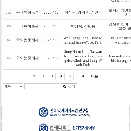
WER SENSI
모터의 과변조
110
국내특허등록
2025 / 12
박정욱, 김명원, 김민우
치
공진형 컨버터
109
국내특허출원
2025 / 10
박정욱, 장원용
제어 
Won-Yong Jang, Issac Ki
IEEE Transact
108
국외논문게재
2025 / 10
m, and Jung-Wook Park
wer Electr
SungHoon Lim, Taewan
Kim, Kwang Y. Lee, Don
Renewable and
107
국외논문게재
2025 / 07
gHee Choi, and Jung-W
ble Energy 
ook Park
…
다음
1
2
3
4
5
9
검색