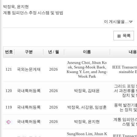
박정욱, 윤지현
계통 임피던스 추정 시스템 및 방법
이 게시물을…
목록
번호
구분
년 / 월
이름
내용
Juseung Choi, Jihun Ko
ok, Seung-Mook Baek,
IEEE Transact
121
국외논문게재
2026
Kwang Y. Lee, and Jung-
stainable 
Wook Park
그리드 포밍
120
국내특허등록
2026
박정욱, 김태윤
서 과전류를
장치 및
풍력 발전기
119
국내특허등록
2026
박정욱, 서강원, 임성훈
는 장치 
계통 임피던스
국내특허등록
2026
박정욱, 윤지현
스템 및
SungHoon Lim, Jihun K
IEEE Transact