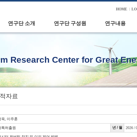
HOME
LO
연구단 소개
연구단 구성원
연구내용
m Research Center for Great Ener
적자료
욱, 이주훈
년 / 월
내특허출원
2026 / 
시터 컨버팅 장치 및 이의 제어 방법