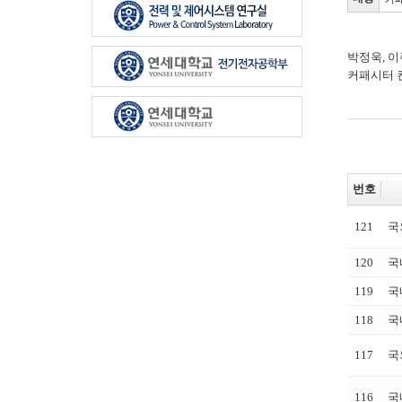
박정욱, 
커패시터 컨버
번호
121
국
120
국
119
국
118
국
117
국
116
국