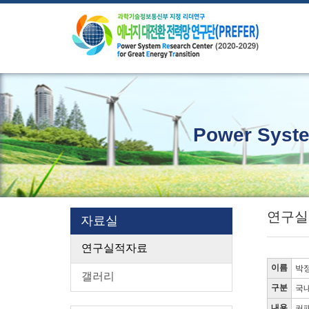
본문 바로가기
Power Syste
연구실
자료실
연구실적자료
이름
박정
갤러리
구분
국
내용
커패