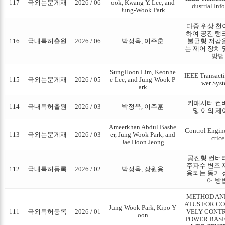
117
국외논문게재
2026 / 06
ook, Kwang Y. Lee, and
dustrial Inf
Jung-Wook Park
다중 위상 천
하여 공진 탱
116
국내특허출원
2026 / 06
박정욱, 이주훈
불균형 저감
는 제어 장치 
방법
SungHoon Lim, Keonhe
IEEE Transact
115
국외논문게재
2026 / 05
e Lee, and Jung-Wook P
wer Sys
ark
커패시터 컨
114
국내특허출원
2026 / 03
박정욱, 이주훈
및 이의 제
Ameerkhan Abdul Bashe
Control Engin
113
국외논문게재
2026 / 03
er, Jung Wook Park, and
ctice
Jae Hoon Jeong
공진형 컨버
주파수 변조 
112
국내특허등록
2026 / 02
박정욱, 장원용
용되는 동기 
어 방
METHOD AN
ATUS FOR C
Jung-Wook Park, Kipo Y
111
국외특허등록
2026 / 01
VELY CONT
oon
POWER BASE