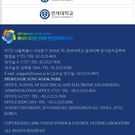
03722 서울특별시 서대문구 연세로 50, 연세대학교 공과대학 전기전자공학부
행정실: C725 / TEL: 02-2123-4631
연구실 A: C727 / TEL: 02-2123-7839
연구실 B: 공학원 320A / TEL: 02-2123-8290
E-mail : jungpark@yonsei.ac.kr (교수님 연구실 : 02-2123-5867)
PROFESSOR JUNG-WOOK PARK
OFFICE: SCHOOL OF ELECTRICAL AND ELECTRONIC ENGINEERING
ADMINISTRATION OFFICE: C725 / TEL: +82-2-2123-4631
OFFICE A:C727 / TEL: +82-2-2123-7839
OFFICE B:ERC320A / TEL: +82-2-2123-8290
YONSEI UNIVERSITY, 50 YONSEI-RO, SEODAEMUN-GU, SEOUL, 03722,
KOREA
COPYRIGHT(C) 2008. YONSEI POWER & CONTROL SYSTEM LABORATORY.
ALL RIGHTS RESERVED.