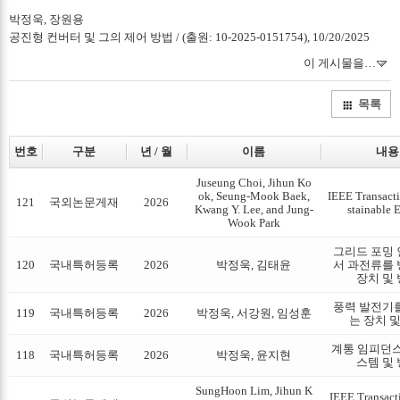
박정욱, 장원용
공진형 컨버터 및 그의 제어 방법 / (출원: 10-2025-0151754), 10/20/2025
이 게시물을…
목록
번호
구분
년 / 월
이름
내용
Juseung Choi, Jihun Ko
ok, Seung-Mook Baek,
IEEE Transact
121
국외논문게재
2026
Kwang Y. Lee, and Jung-
stainable 
Wook Park
그리드 포밍
120
국내특허등록
2026
박정욱, 김태윤
서 과전류를
장치 및
풍력 발전기
119
국내특허등록
2026
박정욱, 서강원, 임성훈
는 장치 
계통 임피던스
118
국내특허등록
2026
박정욱, 윤지현
스템 및
SungHoon Lim, Jihun K
IEEE Transact