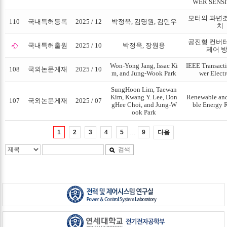
WER SENSI
모터의 과변조
110
국내특허등록
2025 / 12
박정욱, 김명원, 김민우
치
공진형 컨버터
국내특허출원
2025 / 10
박정욱, 장원용
제어 
Won-Yong Jang, Issac Ki
IEEE Transact
108
국외논문게재
2025 / 10
m, and Jung-Wook Park
wer Electr
SungHoon Lim, Taewan
Kim, Kwang Y. Lee, Don
Renewable and
107
국외논문게재
2025 / 07
gHee Choi, and Jung-W
ble Energy 
ook Park
…
다음
1
2
3
4
5
9
검색